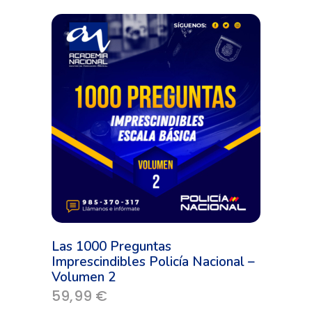
tiene
múltiples
variantes.
Las
opciones
se
pueden
elegir
en
la
página
de
producto
Las 1000 Preguntas
Imprescindibles Policía Nacional –
Volumen 2
59,99
€