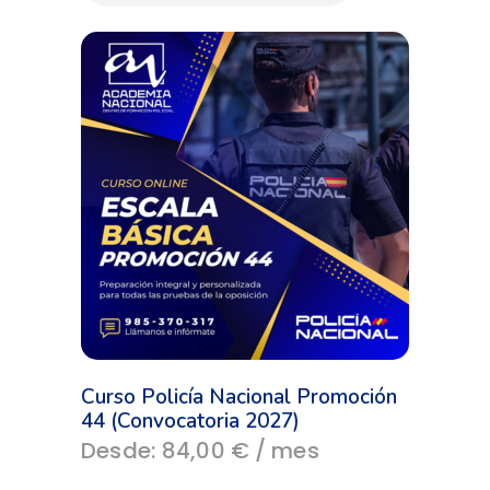
ÚLTIMOS
Curso Policía Nacional Promoción
44 (Convocatoria 2027)
Este
Desde:
84,00
€
/ mes
producto