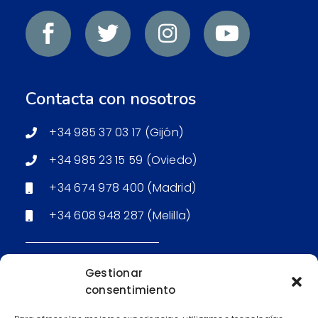
Contacta con nosotros
+34 985 37 03 17 (Gijón)
+34 985 23 15 59 (Oviedo)
+34 674 978 400 (Madrid)
+34 608 948 287 (Melilla)
Email: Secretaría (Gijón)
Gestionar
consentimiento
Email: Secretaría (Oviedo)