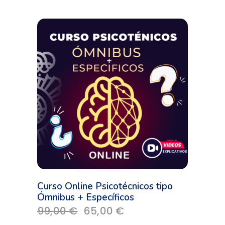
Curso Online Psicotécnicos tipo
Ómnibus + Específicos
El
El
99,00
€
65,00
€
precio
precio