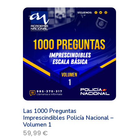
tiene
múltiples
variantes.
Las
opciones
se
pueden
elegir
en
la
página
de
producto
Las 1000 Preguntas
Imprescindibles Policía Nacional –
Volumen 1
59,99
€