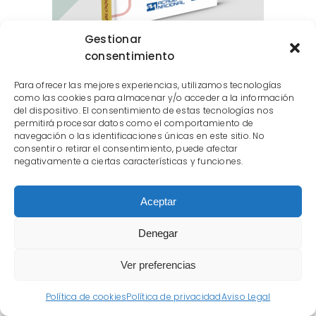
Gestionar
consentimiento
Bloque III – Tráfico, Circulación de
vehículos a motor y Seguridad vial
Para ofrecer las mejores experiencias, utilizamos tecnologías
como las cookies para almacenar y/o acceder a la información
50,00
€
del dispositivo. El consentimiento de estas tecnologías nos
permitirá procesar datos como el comportamiento de
navegación o las identificaciones únicas en este sitio. No
consentir o retirar el consentimiento, puede afectar
negativamente a ciertas características y funciones.
Aceptar
Denegar
Ver preferencias
Política de cookies
Política de privacidad
Aviso Legal