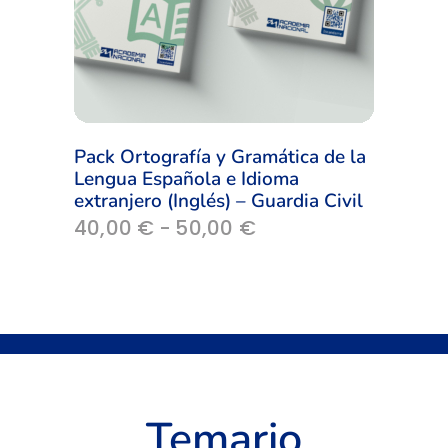
Pack Ortografía y Gramática de la
Lengua Española e Idioma
extranjero (Inglés) – Guardia Civil
Rango
40,00
€
-
50,00
€
de
precios:
desde
40,00 €
hasta
50,00 €
Temario