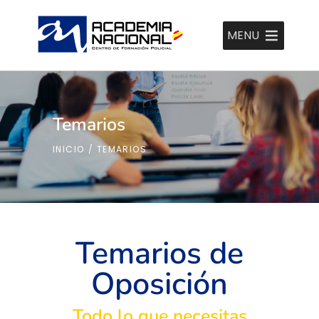
MENU
Temarios
INICIO
/
TEMARIOS
Temarios de
Oposición
Todo lo que necesitas