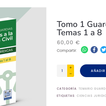
Tomo 1 Guard
Temas 1 a 8
60,00
€
Compartir:
Tomo
AÑADIR
1
Guardia
Civil
CATEGORÍA:
TEMARIO GUARDI
-
Temas
ETIQUETAS:
CIENCIAS JURIDI
1