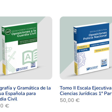
grafía y Gramática de la
Tomo II Escala Ejecutiva
ua Española para
Ciencias Jurídicas 1ª Par
ia Civil
50,00
€
00
€