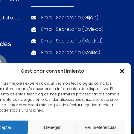
Email: Secretaría (Gijón)
utista de
a
Email: Secretaría (Oviedo)
Email: Secretaría (Madrid)
edes
Email: Secretaría (Melilla)
Gestionar consentimiento
er las mejores experiencias, utilizamos tecnologías como las
ra almacenar y/o acceder a la información del dispositivo. El
ento de estas tecnologías nos permitirá procesar datos como el
ento de navegación o las identificaciones únicas en este sitio.
ir o retirar el consentimiento, puede afectar negativamente a
acterísticas y funciones.
ceptar
Denegar
Ver preferencias