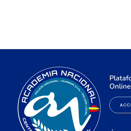
Plataf
Online
ACC