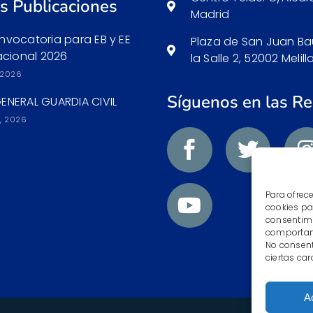
s Publicaciones
Madrid
nvocatoria para EB y EE
Plaza de San Juan Ba
acional 2026
la Salle 2, 52002 Melill
, 2026
Síguenos en las R
ENERAL GUARDIA CIVIL
, 2026
Para ofrec
cookies pa
consentimi
comportami
No consent
ciertas car
A