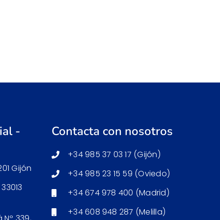
al -
Contacta con nosotros
+34 985 37 03 17 (Gijón)
01 Gijón
+34 985 23 15 59 (Oviedo)
 33013
+34 674 978 400 (Madrid)
+34 608 948 287 (Melilla)
á Nº 339,