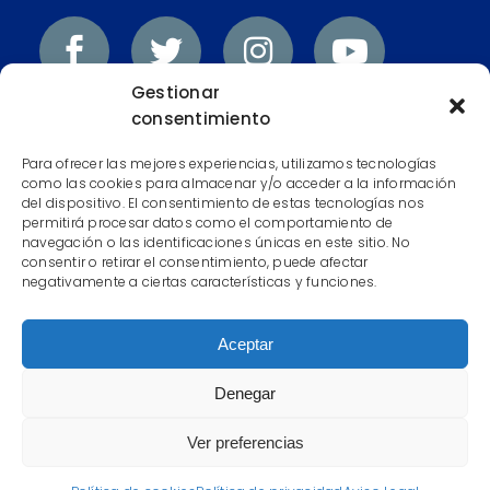
Gestionar
consentimiento
Contacta con nosotros
Para ofrecer las mejores experiencias, utilizamos tecnologías
como las cookies para almacenar y/o acceder a la información
+34 985 37 03 17 (Gijón)
del dispositivo. El consentimiento de estas tecnologías nos
permitirá procesar datos como el comportamiento de
navegación o las identificaciones únicas en este sitio. No
+34 985 23 15 59 (Oviedo)
consentir o retirar el consentimiento, puede afectar
negativamente a ciertas características y funciones.
+34 674 978 400 (Madrid)
+34 608 948 287 (Melilla)
Aceptar
Denegar
Email: Secretaría (Gijón)
Ver preferencias
Email: Secretaría (Oviedo)