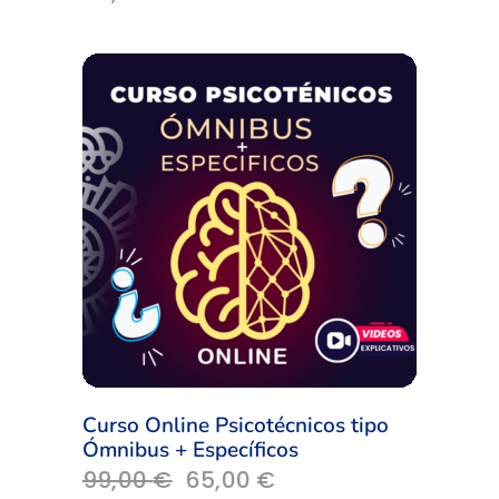
Curso Online Psicotécnicos tipo
Ómnibus + Específicos
El
El
99,00
€
65,00
€