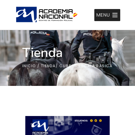
MENU
Tienda
INICIO
/
TIENDA
/
CURSOS ESCALA BÁSICA