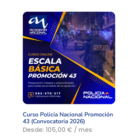
precio
precio
original
actual
era:
es:
99,00 €.
65,00 €.
Curso Policía Nacional Promoción
43 (Convocatoria 2026)
Este
Desde:
105,00
€
/ mes
producto