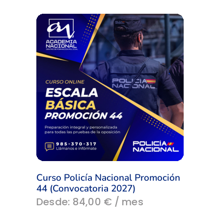
tiene
múltiples
variantes.
Las
opciones
se
pueden
elegir
en
la
página
de
producto
Curso Policía Nacional Promoción
44 (Convocatoria 2027)
Este
Desde:
84,00
€
/ mes
producto