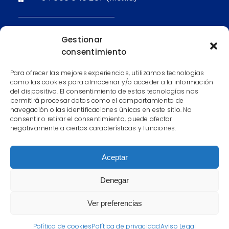
Email: Secretaría (Gijón)
Gestionar
consentimiento
Email: Secretaría (Oviedo)
Para ofrecer las mejores experiencias, utilizamos tecnologías
Email: Secretaría (Madrid)
como las cookies para almacenar y/o acceder a la información
del dispositivo. El consentimiento de estas tecnologías nos
Email: Secretaría (Melilla)
permitirá procesar datos como el comportamiento de
navegación o las identificaciones únicas en este sitio. No
consentir o retirar el consentimiento, puede afectar
negativamente a ciertas características y funciones.
Aceptar
Aviso Legal
|
Condiciones Contratación
|
Cookies
Denegar
©2020 Academia Nacional
Ver preferencias
Developed by
Política de cookies
Política de privacidad
Aviso Legal