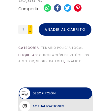
50,00
€
Compartir:
Bloque
AÑADIR AL CARRITO
III
-
Tráfico,
CATEGORÍA:
TEMARIO POLICÍA LOCAL
Circulación
ETIQUETAS:
CIRCULACIÓN DE VEHÍCULOS
de
A MOTOR
,
SEGURIDAD VIAL
,
TRÁFICO
vehículos
a
motor
y
Seguridad
vial
DESCRIPCIÓN
cantidad
ACTUALIZACIONES