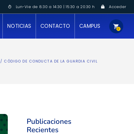
Acceder
Lun-Vie de 8:30 a 14:30 | 15:30 a 20:30 h
timer
NOTICIAS
CONTACTO
CAMPUS
shopping_cart
0
No hay productos en el carrito.
/
CÓDIGO DE CONDUCTA DE LA GUARDIA CIVIL
Publicaciones
Recientes