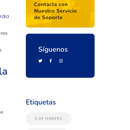
rdia
ores
Síguenos
e
la
Etiquetas
ue
5 DE FEBRERO