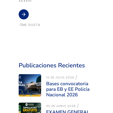
XXXVIII
arrow_forward
ME GUSTA
favorite_border
Publicaciones Recientes
10 DE JULIO, 2026
Bases convocatoria
para EB y EE Policía
Nacional 2026
30 DE JUNIO, 2026
EXAMEN GENERAL