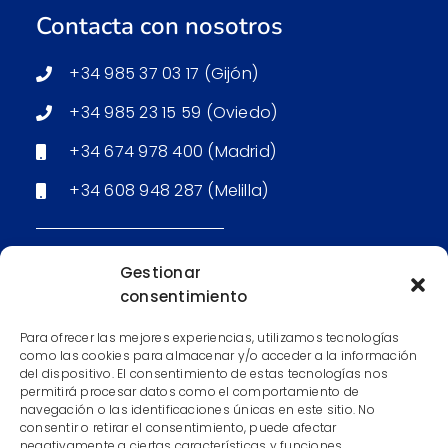
Contacta con nosotros
+34 985 37 03 17 (Gijón)
+34 985 23 15 59 (Oviedo)
+34 674 978 400 (Madrid)
+34 608 948 287 (Melilla)
Email: Secretaría (Gijón)
Gestionar
consentimiento
Email: Secretaría (Oviedo)
Para ofrecer las mejores experiencias, utilizamos tecnologías
Email: Secretaría (Madrid)
como las cookies para almacenar y/o acceder a la información
del dispositivo. El consentimiento de estas tecnologías nos
Email: Secretaría (Melilla)
permitirá procesar datos como el comportamiento de
navegación o las identificaciones únicas en este sitio. No
consentir o retirar el consentimiento, puede afectar
negativamente a ciertas características y funciones.