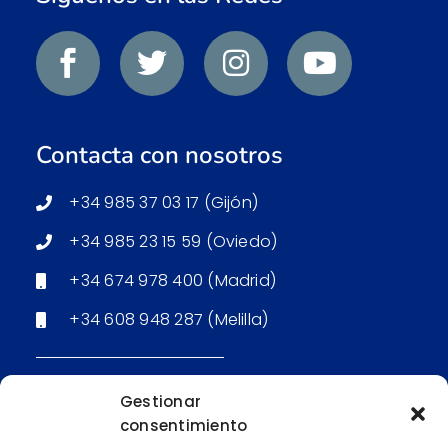
Contacta con nosotros
+34 985 37 03 17 (Gijón)
+34 985 23 15 59 (Oviedo)
+34 674 978 400 (Madrid)
+34 608 948 287 (Melilla)
Email: Secretaría (Gijón)
Gestionar
consentimiento
Email: Secretaría (Oviedo)