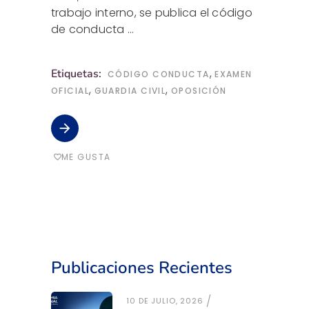
trabajo interno, se publica el código
de conducta
,
Etiquetas:
CÓDIGO CONDUCTA
EXAMEN
,
,
OFICIAL
GUARDIA CIVIL
OPOSICIÓN
arrow_forward
ME GUSTA
favorite_border
Publicaciones Recientes
10 DE JULIO, 2026