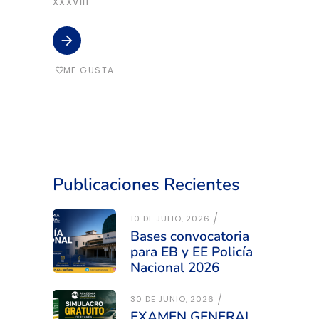
XXXVIII
arrow_forward
ME GUSTA
favorite_border
Publicaciones Recientes
10 DE JULIO, 2026
Bases convocatoria
para EB y EE Policía
Nacional 2026
30 DE JUNIO, 2026
EXAMEN GENERAL